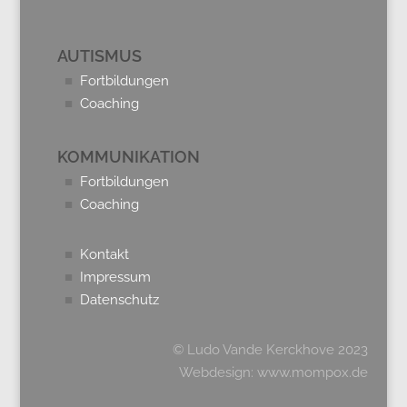
AUTISMUS
■
Fortbildungen
■
Coaching
KOMMUNIKATION
■
Fortbildungen
■
Coaching
■
Kontakt
■
Impressum
■
Datenschutz
© Ludo Vande Kerckhove 2023
Webdesign:
www.mompox.de