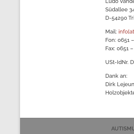
Ludo Vand
Südallee 3
D-54290 Tr
Mail:
info[a
Fon: 0651 –
Fax: 0651 –
USt-IdNr. 
Dank an:
Dirk Lejeu
Holzobjekt
AUTISM