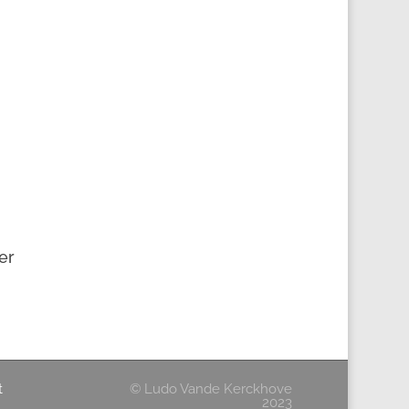
er
t
© Ludo Vande Kerckhove
2023