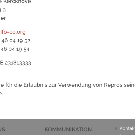
e Kerckhove
4 a
ier
t]fo-co.org
 46 04 19 52
 46 04 19 54
DE 231813333
ne für die Erlaubnis zur Verwendung von Repros sein
e.
■
Kontak
US
KOMMUNIKATION